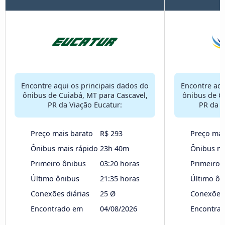
Encontre aqui os principais dados do
Encontre aqu
ônibus de Cuiabá, MT para Cascavel,
ônibus de Cu
PR da Viação Eucatur:
PR da V
Preço mais barato
R$ 293
Preço mai
Ônibus mais rápido
23h 40m
Ônibus ma
Primeiro ônibus
03:20 horas
Primeiro 
Último ônibus
21:35 horas
Último ôn
Conexões diárias
25 Ø
Conexões 
Encontrado em
04/08/2026
Encontra