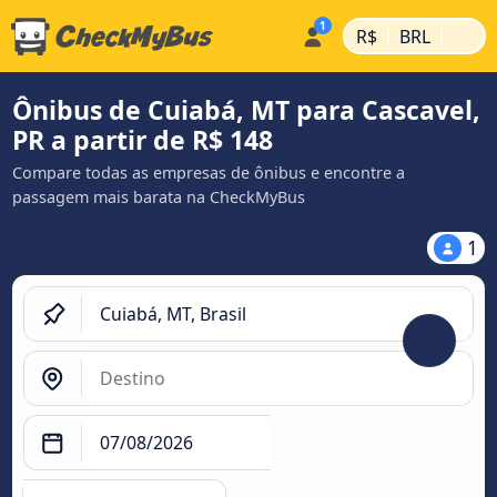
|
|
R$
BRL
Ônibus de Cuiabá, MT para Cascavel,
PR a partir de R$ 148
Compare todas as empresas de ônibus e encontre a
passagem mais barata na CheckMyBus
1