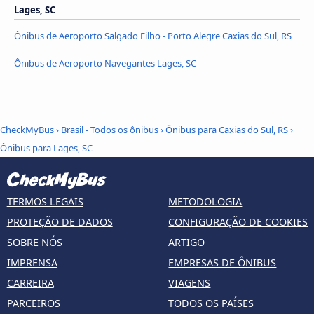
Lages, SC
Ônibus de Aeroporto Salgado Filho - Porto Alegre Caxias do Sul, RS
Ônibus de Aeroporto Navegantes Lages, SC
CheckMyBus
›
Brasil - Todos os ônibus
›
Ônibus para Caxias do Sul, RS
›
Ônibus para Lages, SC
TERMOS LEGAIS
METODOLOGIA
PROTEÇÃO DE DADOS
CONFIGURAÇÃO DE COOKIES
SOBRE NÓS
ARTIGO
IMPRENSA
EMPRESAS DE ÔNIBUS
CARREIRA
VIAGENS
PARCEIROS
TODOS OS PAÍSES