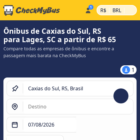
|
|
R$
BRL
Ônibus de Caxias do Sul, RS
para Lages, SC a partir de R$ 65
Compare todas as empresas de ônibus e encontre a
passagem mais barata na CheckMyBus
1