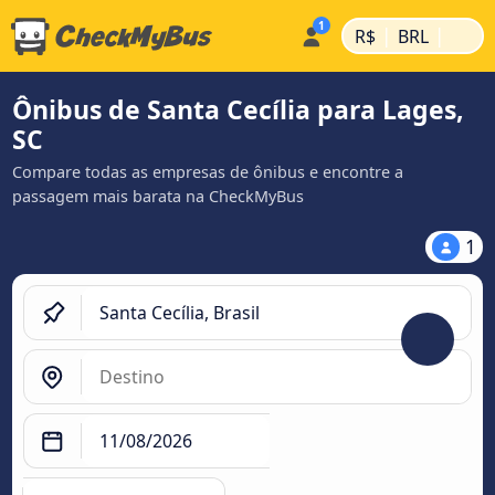
|
|
R$
BRL
Ônibus de Santa Cecília para Lages,
SC
Compare todas as empresas de ônibus e encontre a
passagem mais barata na CheckMyBus
1