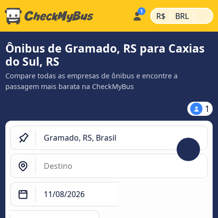
|
|
R$
BRL
Ônibus de Gramado, RS para Caxias
do Sul, RS
Compare todas as empresas de ônibus e encontre a
passagem mais barata na CheckMyBus
1