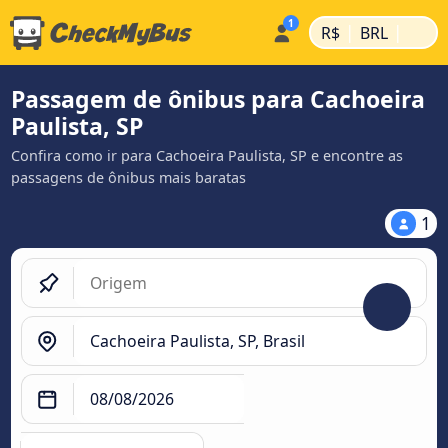
|
|
R$
BRL
Passagem de ônibus para Cachoeira
Paulista, SP
Confira como ir para Cachoeira Paulista, SP e encontre as
passagens de ônibus mais baratas
1