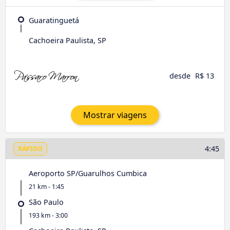
Guaratinguetá
Cachoeira Paulista, SP
desde
R$ 13
Mostrar viagens
4:45
RÁPIDO
Aeroporto SP/Guarulhos Cumbica
21 km - 1:45
São Paulo
193 km - 3:00