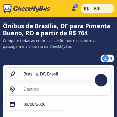
|
|
R$
BRL
Ônibus de Brasília, DF para Pimenta
Bueno, RO a partir de R$ 764
Compare todas as empresas de ônibus e encontre a
passagem mais barata na CheckMyBus
1