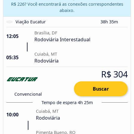
R$ 226? Você encontrará as conexões correspondentes
abaixo.
Viação Eucatur
38h 35m
Brasília, DF
12:05
Rodoviária Interestadual
Cuiabá, MT
05:35
Rodoviária
R$ 304
Buscar
Convencional
Tempo de espera 4h 25m
Cuiabá, MT
10:00
Rodoviária
Pimenta Bueno, RO