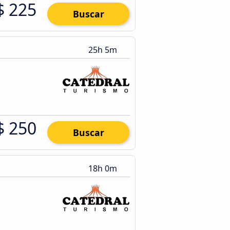
$ 225
Buscar
25h 5m
$ 250
Buscar
18h 0m