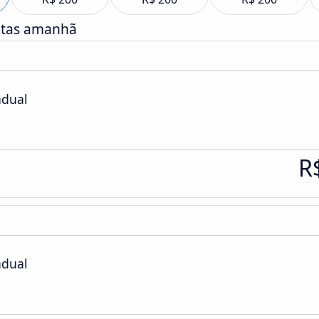
atas amanhã
adual
R
adual