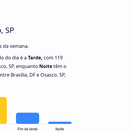
, SP
as da semana.
o do dia é a
Tarde,
com 119
asco, SP, enquanto
Noite
têm o
re Brasília, DF e Osasco, SP,