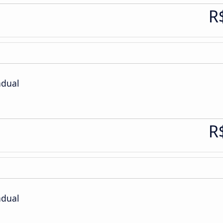
R
adual
R
adual