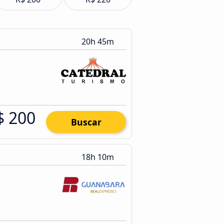
20h 45m
$ 200
Buscar
18h 10m