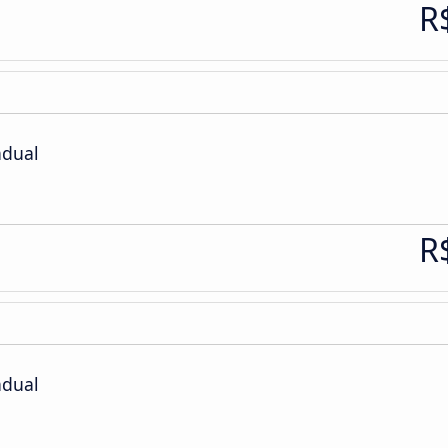
R
adual
R
adual