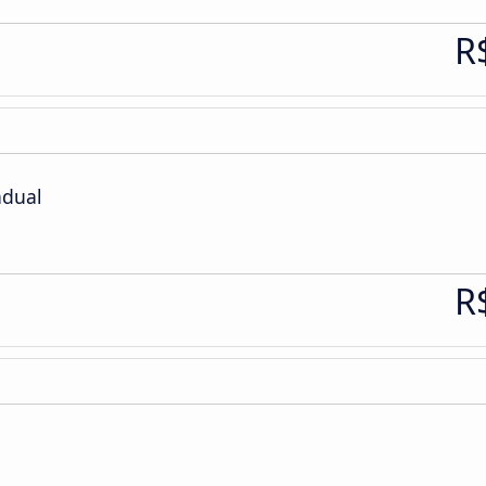
R
adual
R