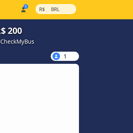
|
|
R$
BRL
R$ 200
a CheckMyBus
1