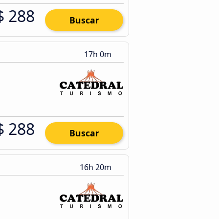
$ 288
Buscar
17h 0m
$ 288
Buscar
16h 20m