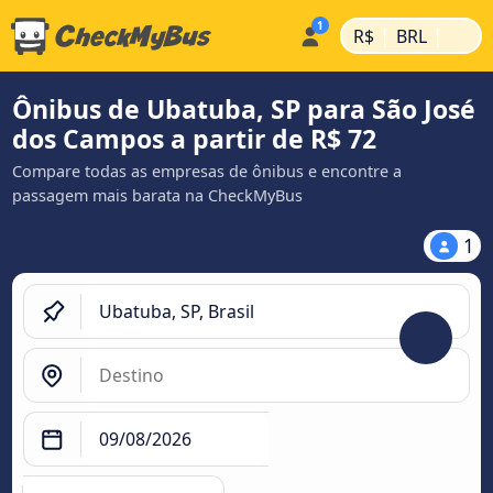
|
|
R$
BRL
Ônibus de Ubatuba, SP para São José
dos Campos a partir de R$ 72
Compare todas as empresas de ônibus e encontre a
passagem mais barata na CheckMyBus
1