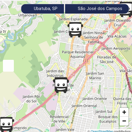
Ubatuba, SP
São José dos Campos
+
−
©
OpenStreetMap
contributors