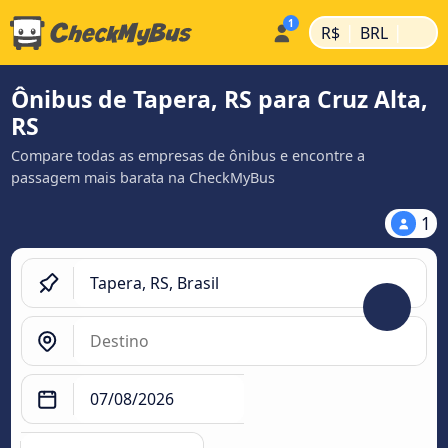
|
|
R$
BRL
Ônibus de Tapera, RS para Cruz Alta,
RS
Compare todas as empresas de ônibus e encontre a
passagem mais barata na CheckMyBus
1