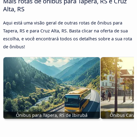
Mais rotas de ônibus para Tapera, RS e Cruz
Alta, RS
Aqui está uma visão geral de outras rotas de ônibus para
Tapera, RS e para Cruz Alta, RS. Basta clicar na oferta de sua
escolha, e você encontrará todos os detalhes sobre a sua rota
de ônibus!
Ônibus para Tapera, RS de Ibirubá
Ônibus Caraz