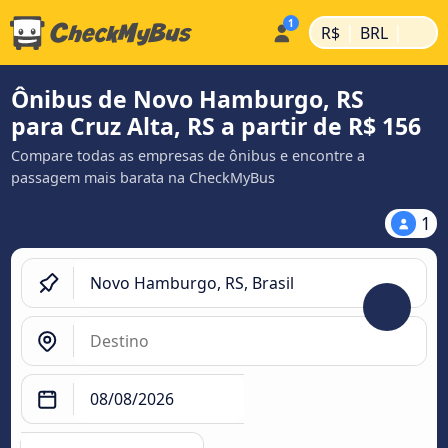
|
|
R$
BRL
Ônibus de Novo Hamburgo, RS
para Cruz Alta, RS a partir de R$ 156
Compare todas as empresas de ônibus e encontre a
passagem mais barata na CheckMyBus
1