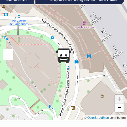
+
−
©
OpenStreetMap
contributors