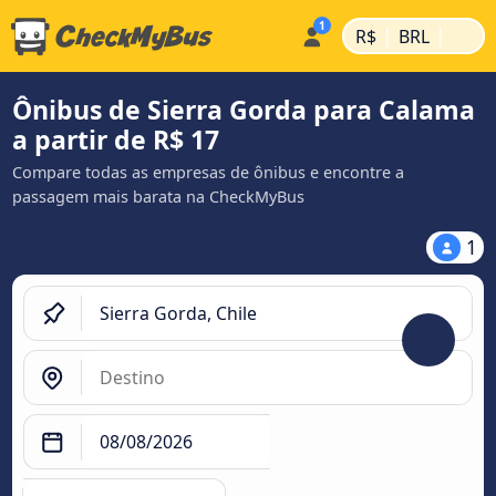
|
|
R$
BRL
Ônibus de Sierra Gorda para Calama
a partir de R$ 17
Compare todas as empresas de ônibus e encontre a
passagem mais barata na CheckMyBus
1