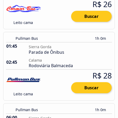
R$ 26
Buscar
Leito cama
Pullman Bus
1h 0m
01:45
Sierra Gorda
Parada de Ônibus
Calama
02:45
Rodoviária Balmaceda
R$ 28
Buscar
Leito cama
Pullman Bus
1h 0m
06:00