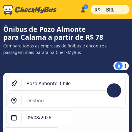
|
|
R$
BRL
Ônibus de Pozo Almonte
para Calama a partir de R$ 78
Compare todas as empresas de ônibus e encontre a
passagem mais barata na CheckMyBus
1