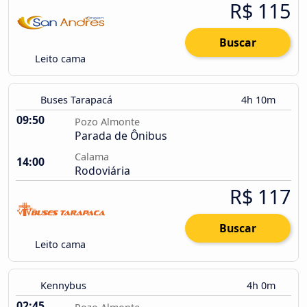
R$ 115
Buscar
Leito cama
Buses Tarapacá
4h 10m
09:50
Pozo Almonte
Parada de Ônibus
Calama
14:00
Rodoviária
R$ 117
Buscar
Leito cama
Kennybus
4h 0m
02:45