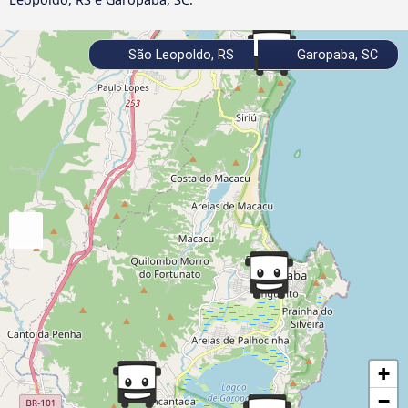
São Leopoldo, RS
Garopaba, SC
+
−