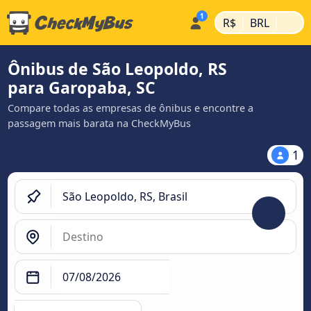
|
|
R$
BRL
Ônibus de São Leopoldo, RS
para Garopaba, SC
Compare todas as empresas de ônibus e encontre a
passagem mais barata na CheckMyBus
1