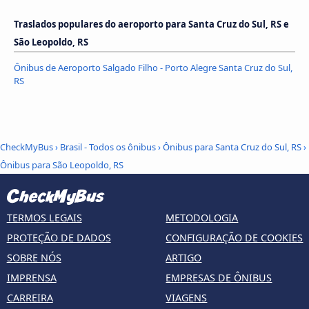
Traslados populares do aeroporto para Santa Cruz do Sul, RS e
São Leopoldo, RS
Ônibus de Aeroporto Salgado Filho - Porto Alegre Santa Cruz do Sul,
RS
CheckMyBus
›
Brasil - Todos os ônibus
›
Ônibus para Santa Cruz do Sul, RS
›
Ônibus para São Leopoldo, RS
TERMOS LEGAIS
METODOLOGIA
PROTEÇÃO DE DADOS
CONFIGURAÇÃO DE COOKIES
SOBRE NÓS
ARTIGO
IMPRENSA
EMPRESAS DE ÔNIBUS
CARREIRA
VIAGENS