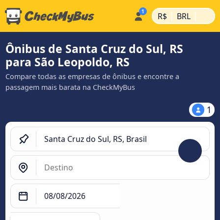
|
|
R$
BRL
Ônibus de Santa Cruz do Sul, RS
para São Leopoldo, RS
Compare todas as empresas de ônibus e encontre a
passagem mais barata na CheckMyBus
1