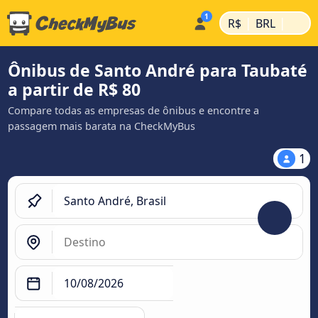
|
|
R$
BRL
Ônibus de Santo André para Taubaté
a partir de R$ 80
Compare todas as empresas de ônibus e encontre a
passagem mais barata na CheckMyBus
1