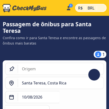
|
|
R$
BRL
Passagem de ônibus para Santa
Teresa
Confira como ir para Santa Teresa e encontre as passagens de
ônibus mais baratas
1