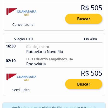
R$ 505
Buscar
Convencional
Viação UTIL
33h 40m
16:30
Rio de Janeiro
Rodoviária Novo Rio
Luís Eduardo Magalhães, BA
02:10
Rodoviária
R$ 505
Buscar
Semi-Leito
Você sabia que se viajar de Rio de Janeiro para Luís