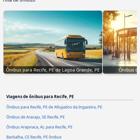
Ônibus para Recife, PE de Lagoa Grande, PE
Ônibus de
Viagens de ônibus para Recife, PE
Ônibus para Recife, PE de Afogados da Ingazeira, PE
Ônibus de Aracaju, SE Recife, PE
Ônibus Arapiraca, AL para Recife, PE
Barbalha, CE Recife, PE ônibus