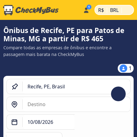
|
|
R$
BRL
Ônibus de Recife, PE para Patos de
Minas, MG a partir de R$ 465
Compare todas as empresas de ônibus e encontre a
passagem mais barata na CheckMyBus
1