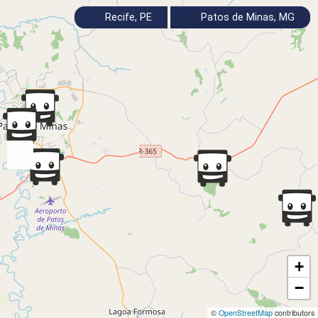
Recife, PE
Patos de Minas, MG
+
−
©
OpenStreetMap
contributors