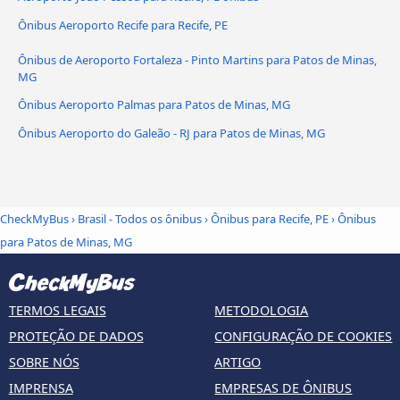
Ônibus Aeroporto Recife para Recife, PE
Ônibus de Aeroporto Fortaleza - Pinto Martins para Patos de Minas,
MG
Ônibus Aeroporto Palmas para Patos de Minas, MG
Ônibus Aeroporto do Galeão - RJ para Patos de Minas, MG
CheckMyBus
›
Brasil - Todos os ônibus
›
Ônibus para Recife, PE
›
Ônibus
para Patos de Minas, MG
TERMOS LEGAIS
METODOLOGIA
PROTEÇÃO DE DADOS
CONFIGURAÇÃO DE COOKIES
SOBRE NÓS
ARTIGO
IMPRENSA
EMPRESAS DE ÔNIBUS