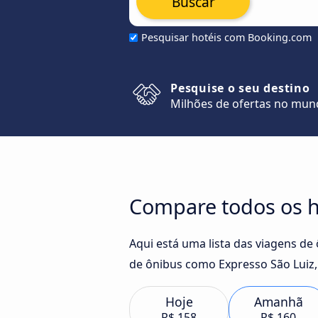
Buscar
Pesquisar hotéis com Booking.com
Pesquise o seu destino
Milhões de ofertas no mu
Compare todos os ho
Aqui está uma lista das viagens de
de ônibus como Expresso São Luiz,
Hoje
Amanhã
R$ 158
R$ 160