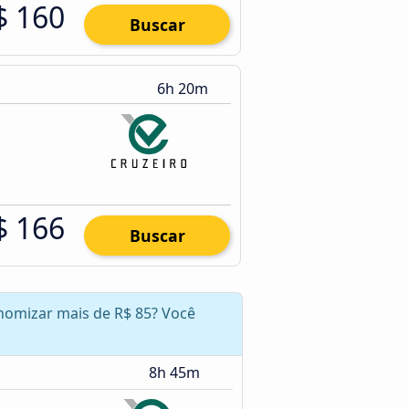
$ 160
Buscar
6h 20m
$ 166
Buscar
conomizar mais de R$ 85? Você
8h 45m