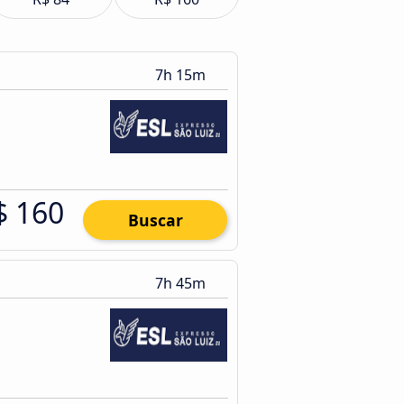
7h 15m
$ 160
Buscar
7h 45m