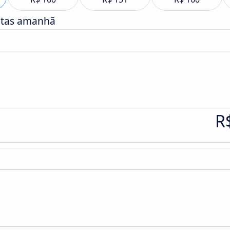
atas amanhã
R