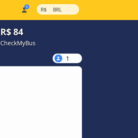
|
|
R$
BRL
 R$ 84
a CheckMyBus
1