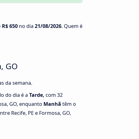
é
R$ 650
no dia
21/08/2026
. Quem é
a, GO
ias da semana.
o do dia é a
Tarde,
com 32
mosa, GO, enquanto
Manhã
têm o
tre Recife, PE e Formosa, GO,