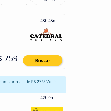
43h 45m
$ 759
Buscar
onomizar mais de R$ 276? Você
42h 0m