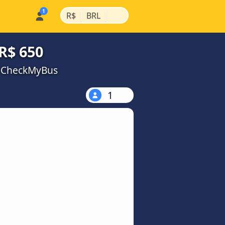
|
|
R$
BRL
R$ 650
a CheckMyBus
1