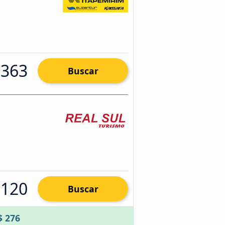
 363
Buscar
 120
Buscar
$ 276