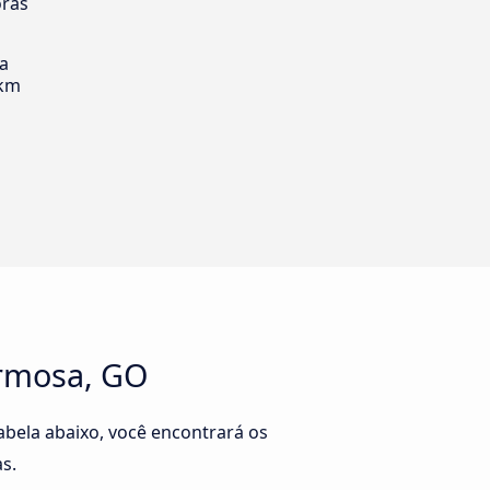
oras
ia
 km
ormosa, GO
abela abaixo, você encontrará os
s.