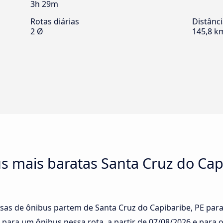
3h 29m
Rotas diárias
Distânc
2 Ø
145,8 k
s mais baratas Santa Cruz do Cap
sas de ônibus partem de Santa Cruz do Capibaribe, PE para R
 para um ônibus nessa rota, a partir de
07/08/2026
e para o