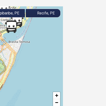
pibaribe, PE
Recife, PE
+
−