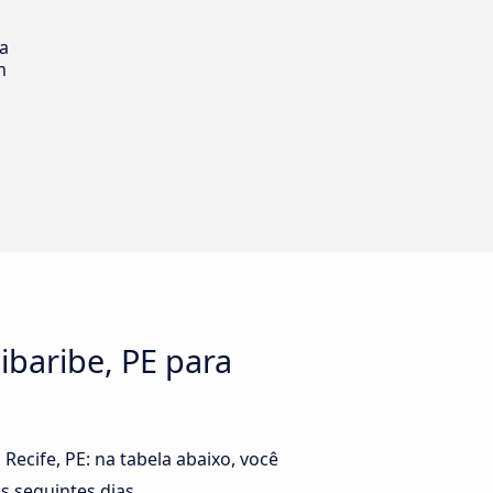
ia
m
ibaribe, PE para
ecife, PE: na tabela abaixo, você
s seguintes dias.