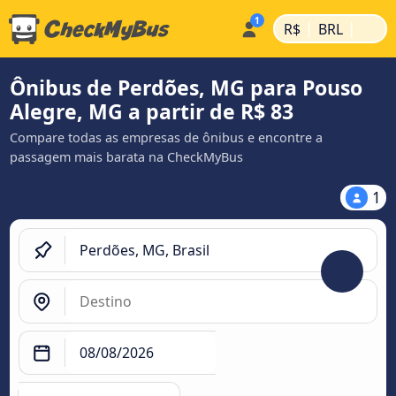
|
|
R$
BRL
Ônibus de Perdões, MG para Pouso
Alegre, MG a partir de R$ 83
Compare todas as empresas de ônibus e encontre a
passagem mais barata na CheckMyBus
1