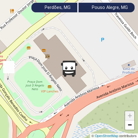
Perdões, MG
Pouso Alegre, MG
+
−
©
OpenStreetMap
contributors