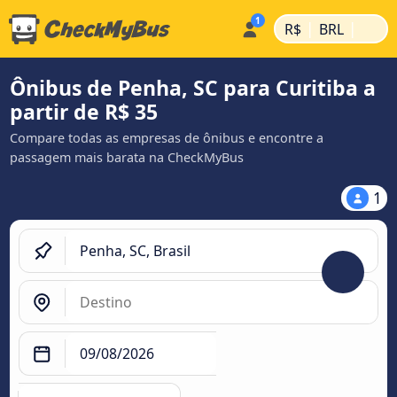
|
|
R$
BRL
Ônibus de Penha, SC para Curitiba a
partir de R$ 35
Compare todas as empresas de ônibus e encontre a
passagem mais barata na CheckMyBus
1