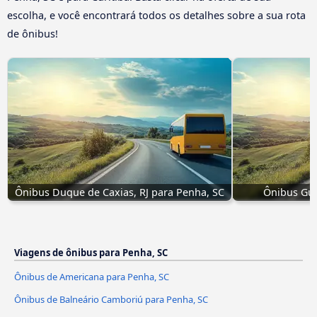
escolha, e você encontrará todos os detalhes sobre a sua rota
de ônibus!
Ônibus Duque de Caxias, RJ para Penha, SC
Ônibus Gua
Viagens de ônibus para Penha, SC
Ônibus de Americana para Penha, SC
Ônibus de Balneário Camboriú para Penha, SC