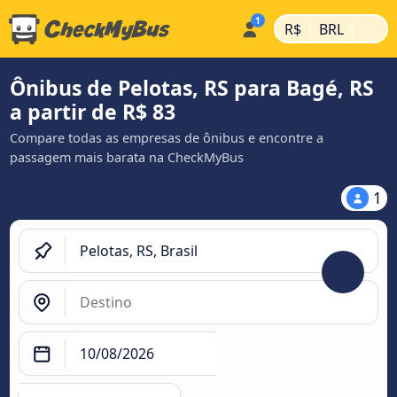
|
|
R$
BRL
Ônibus de Pelotas, RS para Bagé, RS
a partir de R$ 83
Compare todas as empresas de ônibus e encontre a
passagem mais barata na CheckMyBus
1