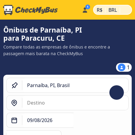
|
|
R$
BRL
Ônibus de Parnaíba, PI
para Paracuru, CE
Compare todas as empresas de ônibus e encontre a
passagem mais barata na CheckMyBus
1