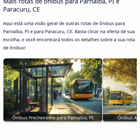
Mais rotas de ônibus para Parnaíba, PI e
Paracuru, CE
Aqui está uma visão geral de outras rotas de ônibus para
Parnaíba, PI e para Paracuru, CE. Basta clicar na oferta de sua
escolha, e você encontrará todos os detalhes sobre a sua rota
de ônibus!
Ônibus Frecheirinha para Parnaíba, PI
Ônibus An