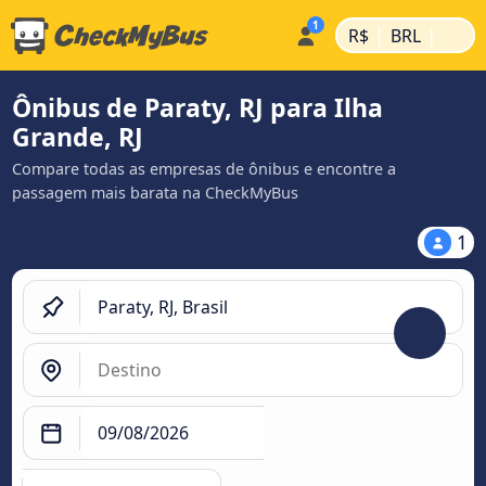
|
|
R$
BRL
Ônibus de Paraty, RJ para Ilha
Grande, RJ
Compare todas as empresas de ônibus e encontre a
passagem mais barata na CheckMyBus
1