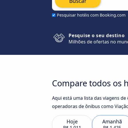
Buscar
Pesquisar hotéis com Booking.com
Pesquise o seu destino
Milhões de ofertas no mu
Compare todos os 
Aqui está uma lista das viagens d
operadoras de ônibus como Viação 
Hoje
Amanhã
R$ 1.011
R$ 1.425