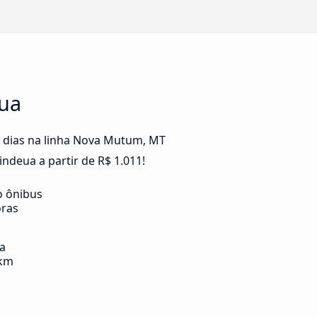
ua
s dias na linha Nova Mutum, MT
deua a partir de R$ 1.011!
o ônibus
oras
ia
 km