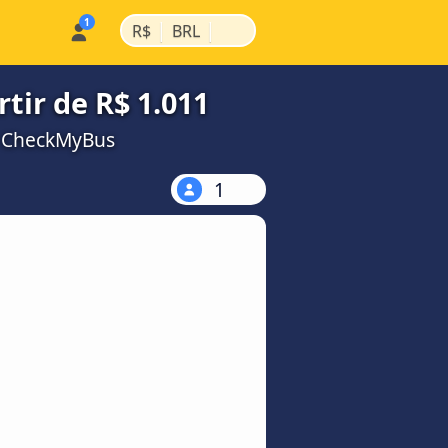
|
|
R$
BRL
ir de R$ 1.011
a CheckMyBus
1