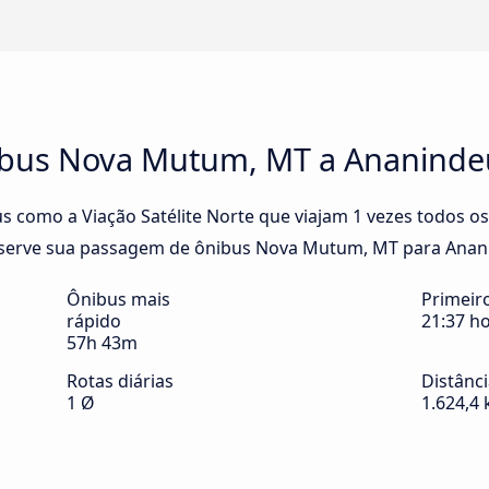
ibus Nova Mutum, MT a Ananinde
s como a Viação Satélite Norte que viajam 1 vezes todos o
serve sua passagem de ônibus Nova Mutum, MT para Ananin
Ônibus mais
Primeir
rápido
21:37 h
57h 43m
Rotas diárias
Distânc
1 Ø
1.624,4