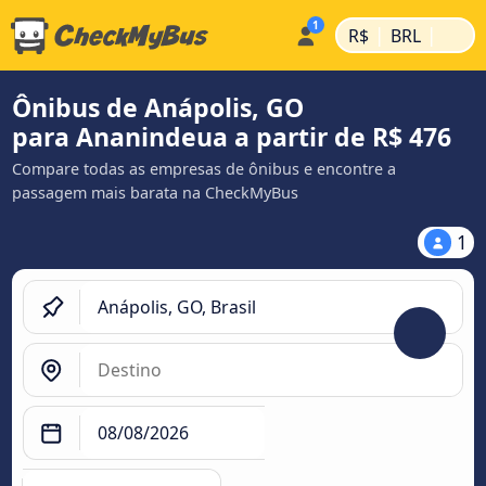
|
|
R$
BRL
Ônibus de Anápolis, GO
para Ananindeua a partir de R$ 476
Compare todas as empresas de ônibus e encontre a
passagem mais barata na CheckMyBus
1