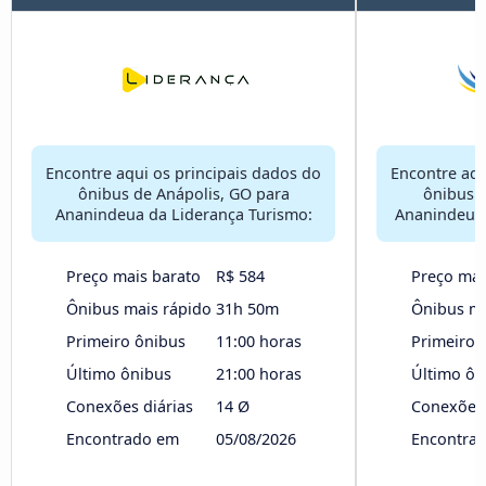
Encontre aqui os principais dados do
Encontre aqu
ônibus de Anápolis, GO para
ônibus d
Ananindeua da Liderança Turismo:
Ananindeua 
Preço mais barato
R$ 584
Preço mai
Ônibus mais rápido
31h 50m
Ônibus ma
Primeiro ônibus
11:00 horas
Primeiro 
Último ônibus
21:00 horas
Último ôn
Conexões diárias
14 Ø
Conexões 
Encontrado em
05/08/2026
Encontra