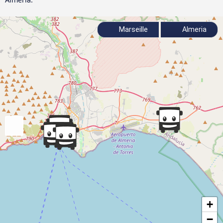
Marseille
Almeria
+
−