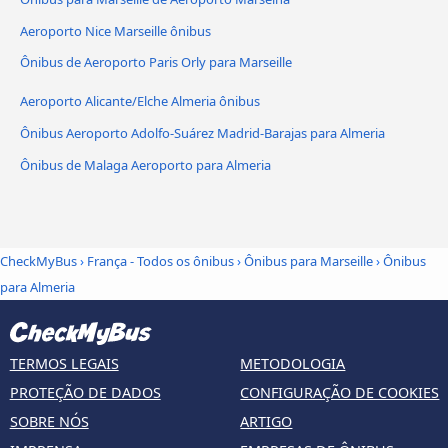
Aeroporto Nice Marseille ônibus
Ônibus de Aeroporto Paris Orly para Marseille
Aeroporto Alicante/Elche Almeria ônibus
Ônibus Aeroporto Adolfo-Suárez Madrid-Barajas para Almeria
Ônibus de Malaga Aeroporto para Almeria
CheckMyBus
›
França - Todos os ônibus
›
Ônibus para Marseille
›
Ônibus
para Almeria
TERMOS LEGAIS
METODOLOGIA
PROTEÇÃO DE DADOS
CONFIGURAÇÃO DE COOKIES
SOBRE NÓS
ARTIGO