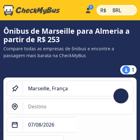
|
|
R$
BRL
Ônibus de Marseille para Almeria a
partir de R$ 253
Compare todas as empresas de ônibus e encontre a
passagem mais barata na CheckMyBus
1