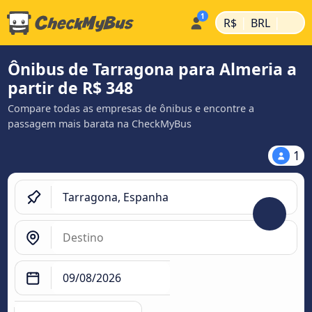
|
|
R$
BRL
Ônibus de Tarragona para Almeria a
partir de R$ 348
Compare todas as empresas de ônibus e encontre a
passagem mais barata na CheckMyBus
1