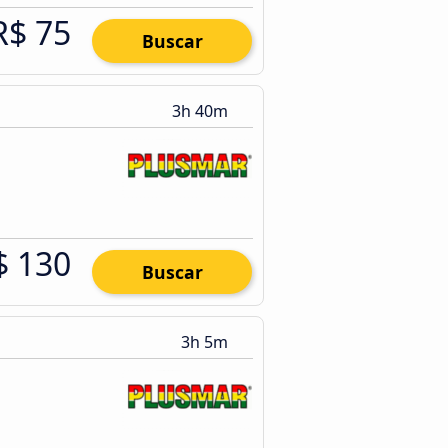
R$ 75
Buscar
3h 40m
$ 130
Buscar
3h 5m