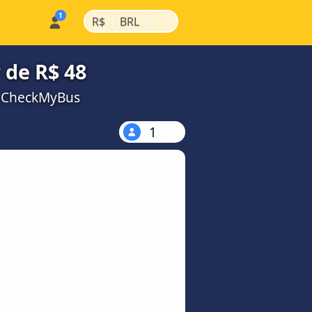
|
|
R$
BRL
 de R$ 48
a CheckMyBus
1