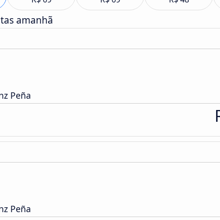
atas amanhã
enz Peña
enz Peña