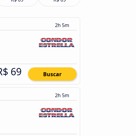
2h 5m
R$ 69
Buscar
2h 5m