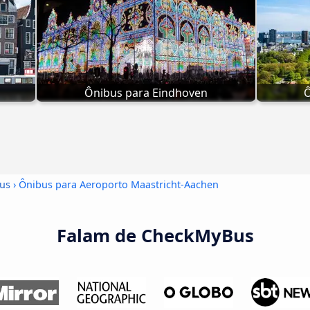
Ônibus para Eindhoven
Ô
bus
› Ônibus para Aeroporto Maastricht-Aachen
Falam de CheckMyBus