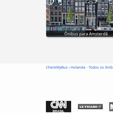
Ônibus para Amsterdã
CheckMyBus
›
Holanda - Todos os ôni