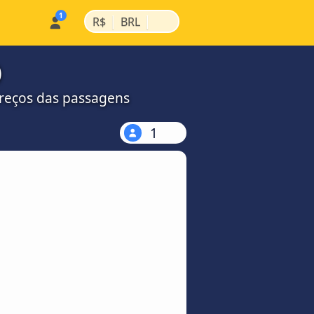
|
|
R$
BRL
)
preços das passagens
1