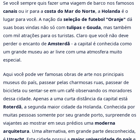
Se você sempre quis fazer uma viagem de barco nos famosos
canais
ou ir para a
costa do Mar do Norte
, a
Holanda
é o
lugar para você. A nação da
seleção de futebol "Oranje"
dá
suas boas vindas não só com
tulipas
e
Gouda
, mas também
com mil atrações para os turistas. Claro que você não deve
perder o encanto de
Amsterdã
- a capital é conhecida como
um grande museu ao ar livre com uma atmosfera muito
especial.
Aqui você pode ver famosas obras de arte nos principais
museus do país, passear pelas charmosas ruas, passear de
bicicleta ou sentar-se em um café observando os moradores
dessa cidade. Apenas a uma curta distância da capital está
Roterdã
, a segunda maior cidade da Holanda. Conhecida por
muitas pessoas somente por seu grande porto, surpreende os
viajantes ao mostrar em seus prédios uma
moderna
arquitetura
. Uma alternativa, em grande parte desconhecida,
é
Utrecht
. Esta cidade possui a
maior universidade do país
e