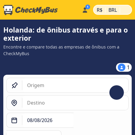
|
|
R$
BRL
Holanda: de ônibus através e para o
exterior
Encontre e compare todas as empresas de ônibus com a
CheckMyBus
1