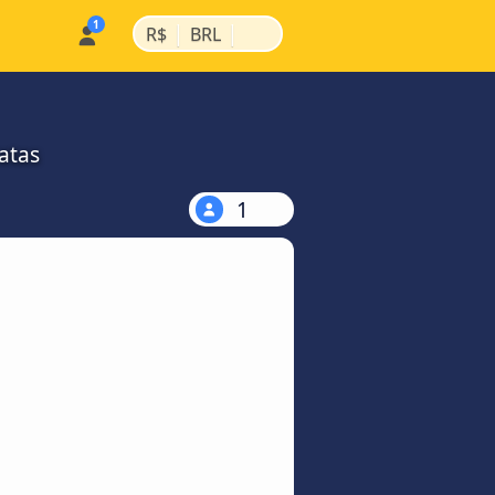
|
|
R$
BRL
atas
1