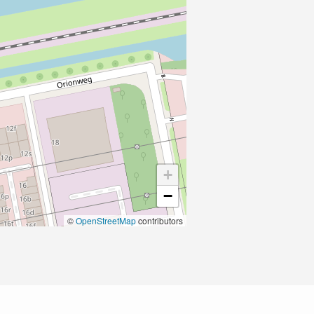
+
−
©
OpenStreetMap
contributors