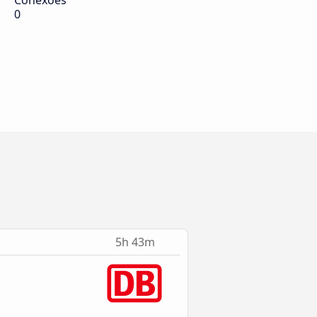
Conexões
0
5h 43m