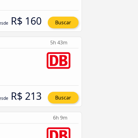
R$ 160
Buscar
esde
5h 43m
R$ 213
Buscar
esde
6h 9m