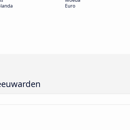
ís
Moeda
landa
Euro
Leeuwarden