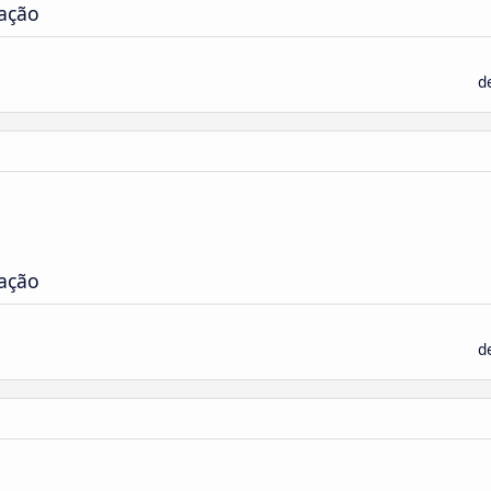
ação
d
ação
d