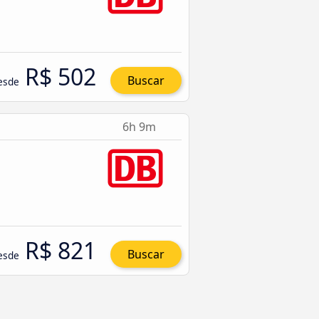
R$ 502
Buscar
esde
6h 9m
R$ 821
Buscar
esde