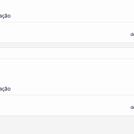
ação
d
ação
d