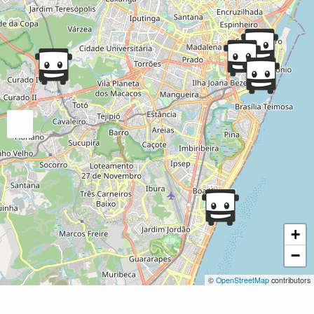
+
−
©
OpenStreetMap
contributors