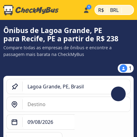
|
|
R$
BRL
Ônibus de Lagoa Grande, PE
para Recife, PE a partir de R$ 238
Compare todas as empresas de ônibus e encontre a
passagem mais barata na CheckMyBus
1