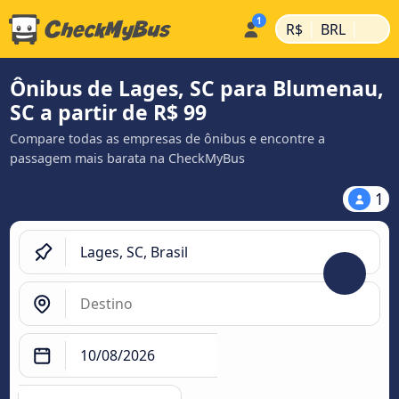
|
|
R$
BRL
Ônibus de Lages, SC para Blumenau,
SC a partir de R$ 99
Compare todas as empresas de ônibus e encontre a
passagem mais barata na CheckMyBus
1