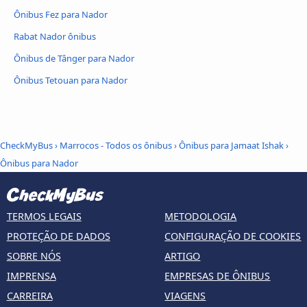
Ônibus Fez para Nador
Rabat Nador ônibus
Ônibus de Tânger para Nador
Ônibus Tetouan para Nador
CheckMyBus
›
Marrocos - Todos os ônibus
›
Ônibus para Jamaat Ishak
›
Ônibus para Nador
TERMOS LEGAIS
METODOLOGIA
PROTEÇÃO DE DADOS
CONFIGURAÇÃO DE COOKIES
SOBRE NÓS
ARTIGO
IMPRENSA
EMPRESAS DE ÔNIBUS
CARREIRA
VIAGENS