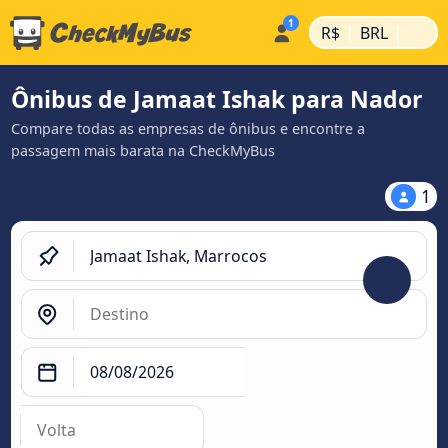
|
|
R$
BRL
Ônibus de Jamaat Ishak para Nador
Compare todas as empresas de ônibus e encontre a
passagem mais barata na CheckMyBus
1