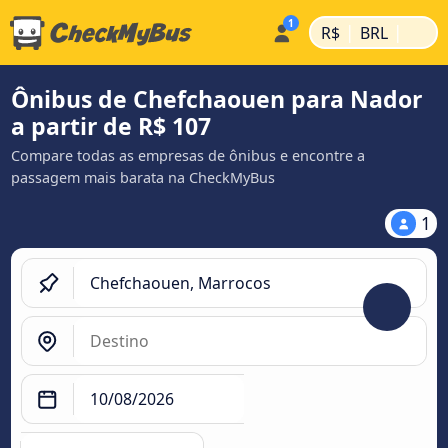
|
|
R$
BRL
Ônibus de Chefchaouen para Nador
a partir de R$ 107
Compare todas as empresas de ônibus e encontre a
passagem mais barata na CheckMyBus
1