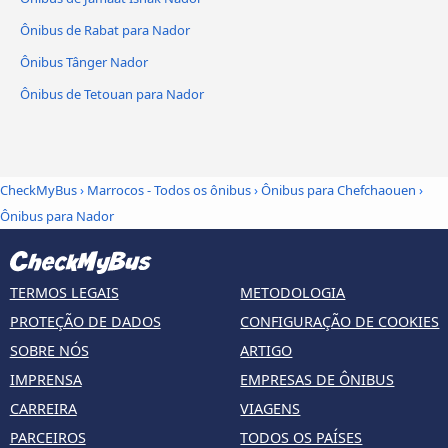
Ônibus de Rabat para Nador
Ônibus Tânger Nador
Ônibus de Tetouan para Nador
CheckMyBus
›
Marrocos - Todos os ônibus
›
Ônibus para Chefchaouen
›
Ônibus para Nador
TERMOS LEGAIS
METODOLOGIA
PROTEÇÃO DE DADOS
CONFIGURAÇÃO DE COOKIES
SOBRE NÓS
ARTIGO
IMPRENSA
EMPRESAS DE ÔNIBUS
CARREIRA
VIAGENS
PARCEIROS
TODOS OS PAÍSES