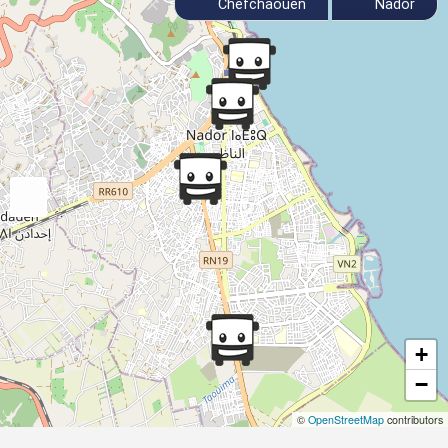
Chefchaouen
Nador
+
−
©
OpenStreetMap
contributors