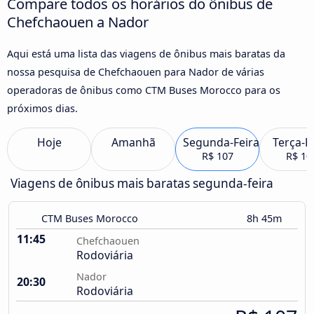
Compare todos os horários do ônibus de
Chefchaouen a Nador
Aqui está uma lista das viagens de ônibus mais baratas da
nossa pesquisa de Chefchaouen para Nador de várias
operadoras de ônibus como CTM Buses Morocco para os
próximos dias.
Hoje
Amanhã
Segunda-Feira
Terça-F
R$ 107
R$ 10
Viagens de ônibus mais baratas segunda-feira
CTM Buses Morocco
8h 45m
11:45
Chefchaouen
Rodoviária
Nador
20:30
Rodoviária