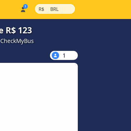
|
|
R$
BRL
e R$ 123
a CheckMyBus
1