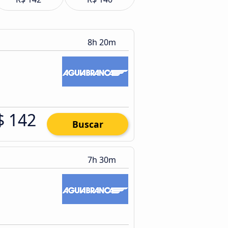
8h 20m
$ 142
Buscar
7h 30m