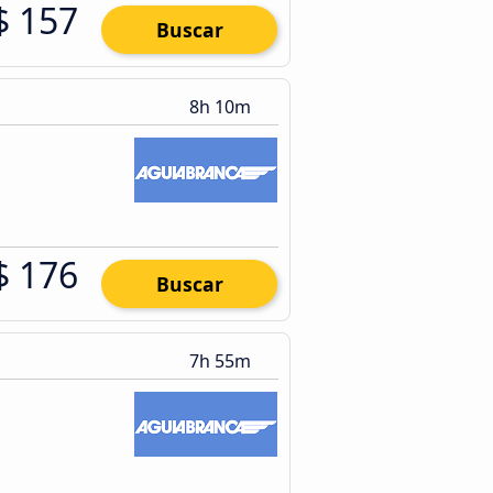
$ 157
Buscar
8h 10m
$ 176
Buscar
7h 55m