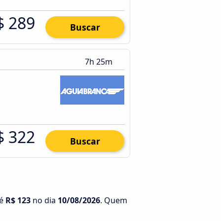
$ 289
Buscar
7h 25m
$ 322
Buscar
 é
R$ 123
no dia
10/08/2026
. Quem