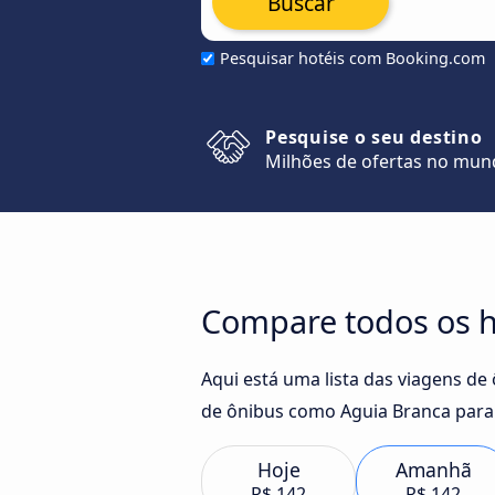
Buscar
Pesquisar hotéis com Booking.com
Pesquise o seu destino
Milhões de ofertas no mu
Compare todos os ho
Aqui está uma lista das viagens de
de ônibus como Aguia Branca para 
Hoje
Amanhã
R$ 142
R$ 142