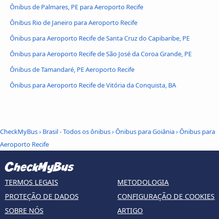
Ônibus de Palmares, PE para Aeroporto Recife
Ônibus Rio de Janeiro para Aeroporto Recife
Ônibus para Aeroporto Recife de Santa Cruz do Capibaribe, PE
Ônibus para Aeroporto Recife de São José da Coroa Grande, PE
Ônibus de Tamandaré, PE Aeroporto Recife
Ônibus para Aeroporto Recife de Vitória da Conquista, BA
CheckMyBus
›
Brasil - Todos os ônibus
›
Ônibus para Goiânia
›
Ônibus para
Aeroporto Recife
TERMOS LEGAIS
METODOLOGIA
PROTEÇÃO DE DADOS
CONFIGURAÇÃO DE COOKIES
SOBRE NÓS
ARTIGO