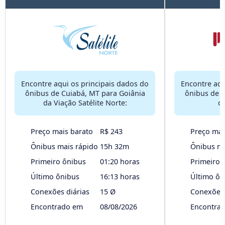
Encontre aqui os principais dados do
Encontre aqu
ônibus de Cuiabá, MT para Goiânia
ônibus de C
da Viação Satélite Norte:
d
Preço mais barato
R$ 243
Preço mai
Ônibus mais rápido
15h 32m
Ônibus ma
Primeiro ônibus
01:20 horas
Primeiro 
Último ônibus
16:13 horas
Último ôn
Conexões diárias
15 Ø
Conexões 
Encontrado em
08/08/2026
Encontra