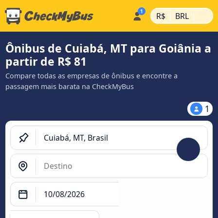
|
|
R$
BRL
Ônibus de Cuiabá, MT para Goiânia a
partir de R$ 81
Compare todas as empresas de ônibus e encontre a
passagem mais barata na CheckMyBus
1