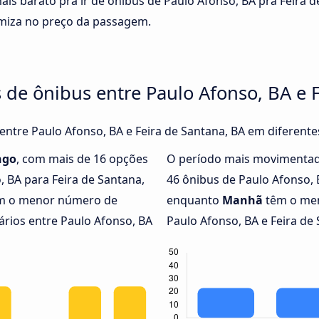
ais barato pra ir de ônibus de Paulo Afonso, BA pra Feira 
omiza no preço da passagem.
 de ônibus entre Paulo Afonso, BA e 
 entre Paulo Afonso, BA e Feira de Santana, BA em diferente
ngo
, com mais de 16 opções
O período mais movimentad
, BA para Feira de Santana,
46 ônibus de Paulo Afonso, B
m o menor número de
enquanto
Manhã
têm o men
ários entre Paulo Afonso, BA
Paulo Afonso, BA e Feira de