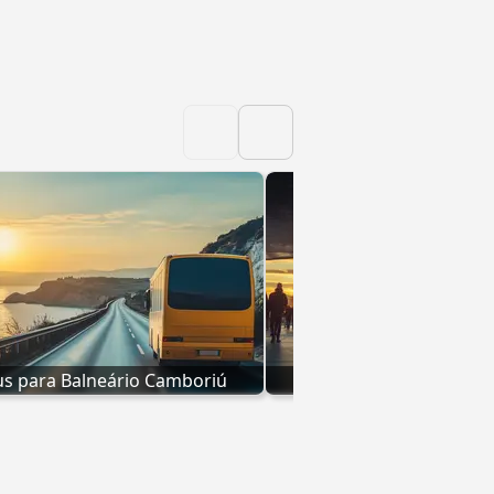
s para Balneário Camboriú
Ônibus para Porto V