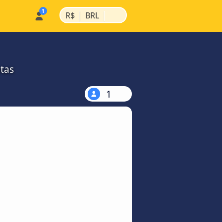
|
|
R$
BRL
tas
1