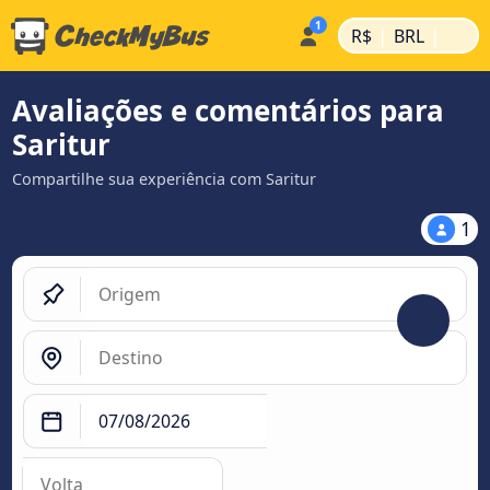
|
|
R$
BRL
Avaliações e comentários para
Saritur
Compartilhe sua experiência com Saritur
1