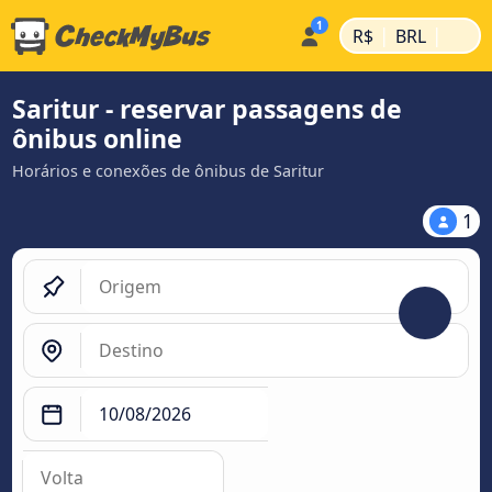
|
|
R$
BRL
Saritur - reservar passagens de
ônibus online
Horários e conexões de ônibus de Saritur
1