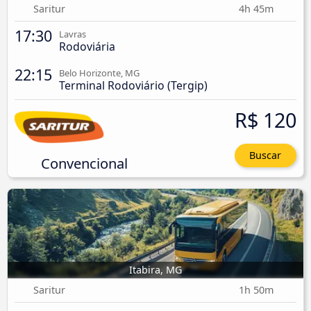
Saritur
4h 45m
17:30
Lavras
Rodoviária
22:15
Belo Horizonte, MG
Terminal Rodoviário (Tergip)
R$ 120
Buscar
Convencional
Itabira, MG
Saritur
1h 50m