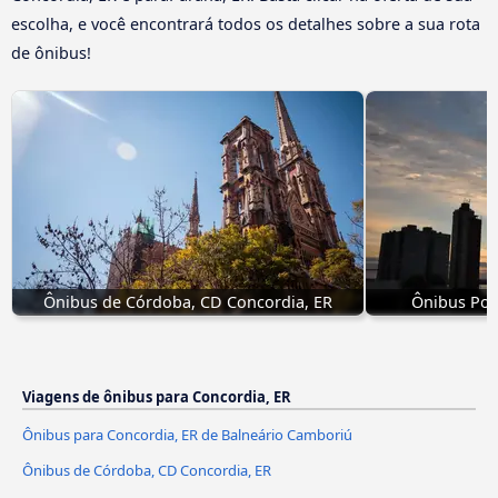
escolha, e você encontrará todos os detalhes sobre a sua rota
de ônibus!
Ônibus de Córdoba, CD Concordia, ER
Ônibus Pos
Viagens de ônibus para Concordia, ER
Ônibus para Concordia, ER de Balneário Camboriú
Ônibus de Córdoba, CD Concordia, ER