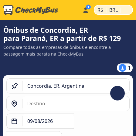
|
|
R$
BRL
Ônibus de Concordia, ER
para Paraná, ER a partir de R$ 129
Compare todas as empresas de ônibus e encontre a
passagem mais barata na CheckMyBus
1