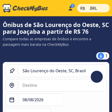
|
|
R$
BRL
Ônibus de São Lourenço do Oeste, SC
para Joaçaba a partir de R$ 76
Compare todas as empresas de ônibus e encontre a
passagem mais barata na CheckMyBus
1