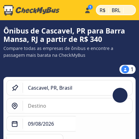
|
|
R$
BRL
Ônibus de Cascavel, PR para Barra
Mansa, RJ a partir de R$ 340
Compare todas as empresas de ônibus e encontre a
passagem mais barata na CheckMyBus
1